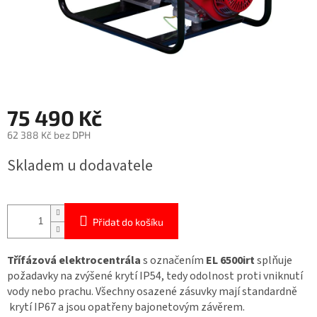
75 490 Kč
62 388 Kč bez DPH
Měrná
Skladem u dodavatele
cena:
Přidat do košíku
Třífázová elektrocentrála
s označením
EL 6500irt
splňuje
požadavky na zvýšené krytí IP54, tedy odolnost proti vniknutí
vody nebo prachu. Všechny osazené zásuvky mají standardně
krytí IP67 a jsou opatřeny bajonetovým závěrem.