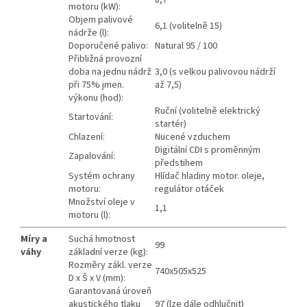
8,7
motoru (kW):
Objem palivové
6,1 (volitelně 15)
nádrže (l):
Doporučené palivo:
Natural 95 / 100
Přibližná provozní
doba na jednu nádrž
3,0 (s velkou palivovou nádrží
při 75% jmen.
až 7,5)
výkonu (hod):
Ruční (volitelně elektrický
Startování:
startér)
Chlazení:
Nucené vzduchem
Digitální CDI s proměnným
Zapalování:
předstihem
Systém ochrany
Hlídač hladiny motor. oleje,
motoru:
regulátor otáček
Množství oleje v
1,1
motoru (l):
Míry a
Suchá hmotnost
99
váhy
základní verze (kg):
Rozměry zákl. verze
740x505x525
D x Š x V (mm):
Garantovaná úroveň
akustického tlaku
97 (lze dále odhlučnit)