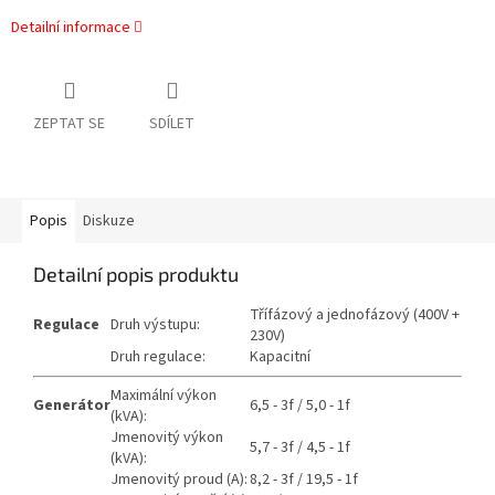
Detailní informace
ZEPTAT SE
SDÍLET
Popis
Diskuze
Detailní popis produktu
Třífázový a jednofázový (400V +
Regulace
Druh výstupu:
230V)
Druh regulace:
Kapacitní
Maximální výkon
Generátor
6,5 - 3f / 5,0 - 1f
(kVA):
Jmenovitý výkon
5,7 - 3f / 4,5 - 1f
(kVA):
Jmenovitý proud (A):
8,2 - 3f / 19,5 - 1f