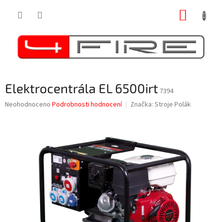
Přejít
NÁKUP
na
obsah
KOŠÍK
Elektrocentrála EL 6500irt
7394
Průměrné
Neohodnoceno
Podrobnosti hodnocení
Značka:
Stroje Polák
hodnocení
produktu
je
0,0
z
5
hvězdiček.