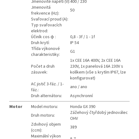
Jmenovité napětí (V):
400 / 230
Jmenovitá
50
frekvence (Hz):
Svařovací proud (A):
Typ svařovacích
elektrod:
Účiník cos ф :
0,8 - 3f / 1 - 1f
Druh krytí:
IP 54
Třída výkonové
G1
charakteristiky:
1x CEE 16A 400V, 2x CEE 16A
Počet a druh
230V, 1x panelová 16A 230V s
zásuvek:
kolíkem (vše s krytím IP67, lze
konfigurovat)
AC jistič 3-fáz. / 1-
ano / ano
fáz.:
Druh alternátoru:
Asynchronní
Motor
Model motoru:
Honda GX 390
Zážehový čtyřdobý jednoválec
Druh motoru:
OHV
Zdvihový objem
389
(ccm):
Maximální výkon