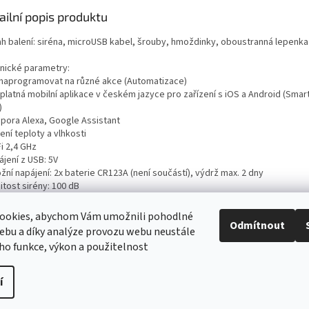
ailní popis produktu
h balení: siréna, microUSB kabel, šrouby, hmoždinky, oboustranná lepenka
nické parametry:
e naprogramovat na různé akce (Automatizace)
platná mobilní aplikace v českém jazyce pro zařízení s iOS a Android (Smart 
)
dpora Alexa, Google Assistant
ení teploty a vlhkosti
Fi 2,4 GHz
ájení z USB: 5V
ožní napájení: 2x baterie CR123A (není součástí), výdrž max. 2 dny
sitost sirény: 100 dB
mi snadná instalace
změry: 60 × 25 mm
ookies, abychom Vám umožnili pohodlné
Odmítnout
ebu a díky analýze provozu webu neustále
eho funkce, výkon a použitelnost
í
ravit nastavení cookies