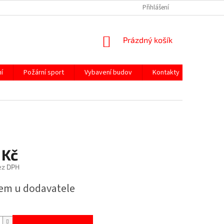
Přihlášení
NÁKUPNÍ
Prázdný košík
KOŠÍK
í
Požární sport
Vybavení budov
Kontakty
 Kč
ez DPH
em u dodavatele