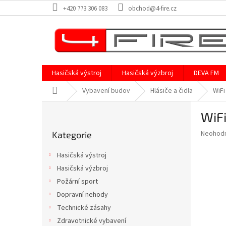
Přejít
+420 773 306 083
obchod@4-fire.cz
na
obsah
Hasičská výstroj
Hasičská výzbroj
DEVA FM
Domů
Vybavení budov
Hlásiče a čidla
WiFi
P
WiFi
o
Přeskočit
s
Průměr
Neohod
Kategorie
kategorie
t
hodnoce
r
produkt
Hasičská výstroj
a
je
Hasičská výzbroj
0,0
n
z
Požární sport
n
5
í
Dopravní nehody
hvězdič
p
Technické zásahy
a
Zdravotnické vybavení