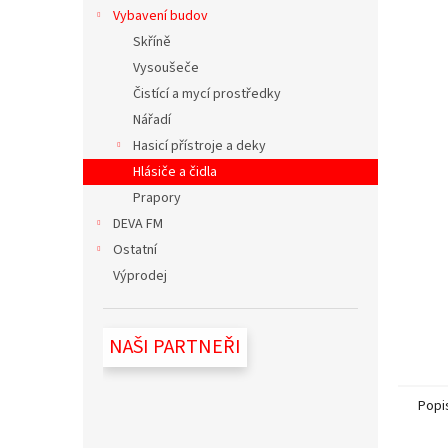
n
Vybavení budov
e
Skříně
l
Vysoušeče
Čistící a mycí prostředky
Nářadí
Hasicí přístroje a deky
Hlásiče a čidla
Prapory
DEVA FM
Ostatní
Výprodej
NAŠI PARTNEŘI
Popi