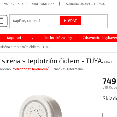
VŠEOBECNÉ OBCHODNÍ PODMÍNKY
OCHRANA OSOBNÍCH ÚDAJŮ
HLEDAT
Dopravní nehody
Technické zásahy
Zdravotnické vybaven
 siréna s teplotním čidlem - TUYA.
 siréna s teplotním čidlem - TUYA.
6049
né
noceno
Podrobnosti hodnocení
Značka:
Hütermann
ní
749
u
619 Kč b
Měrná
Sklad
cena:
ek.