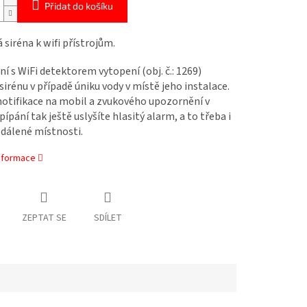
Přidat do košíku
 siréna k wifi přístrojům.
ní s WiFi detektorem vytopení (obj. č.: 1269)
sirénu v případě úniku vody v místě jeho instalace.
otifikace na mobil a zvukového upozornění v
ípání tak ještě uslyšíte hlasitý alarm, a to třeba i
vzdálené místnosti.
informace
ZEPTAT SE
SDÍLET