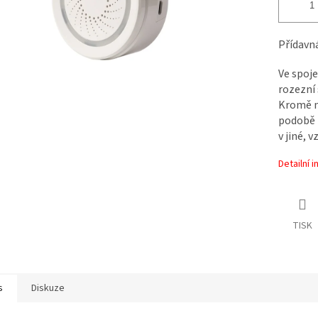
Přídavná
Ve spoje
rozezní 
Kromě n
podobě p
v jiné, 
Detailní 
TISK
s
Diskuze