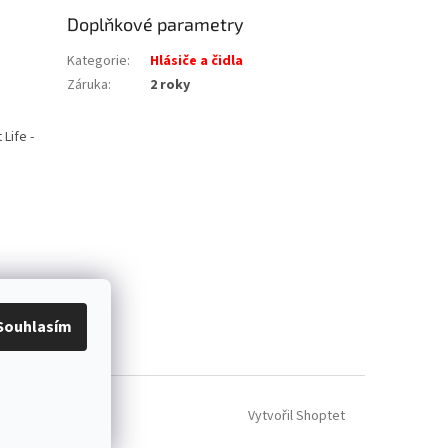
Doplňkové parametry
Kategorie
:
Hlásiče a čidla
Záruka
:
2 roky
Life -
Souhlasím
Vytvořil Shoptet