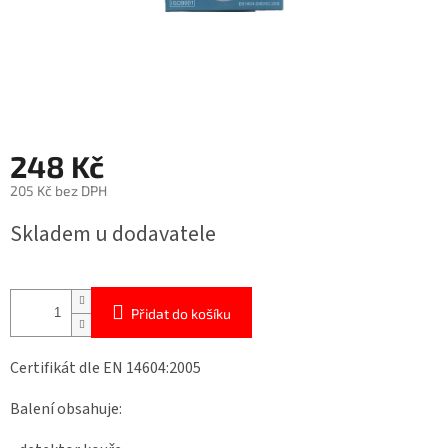
248 Kč
205 Kč bez DPH
Měrná
Skladem u dodavatele
cena:
Přidat do košíku
Certifikát dle EN 14604:2005
Balení obsahuje: