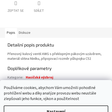
ZEPTAT SE
SDÍLET
Popis
Diskuze
Detailní popis produktu
Přenosný kulový ventil AWG s překlopným pákovým uzávěrem,
materiál slitina hliníku, připojovací rozměr půlspojka C52
Doplňkové parametry
Kategorie
:
Hasičská výzbroj
Záruka
:
2 roky
Používáme cookies, abychom Vám umožnili pohodlné
prohlížení webu a díky analýze provozu webu neustále
Z
zlepšovali jeho funkce, výkon a použitelnost
á
Vytvořil Shoptet
p
Nastavení