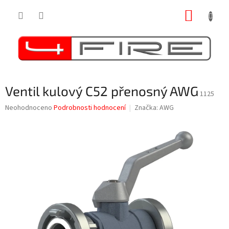
Přejít
NÁKUP
na
obsah
KOŠÍK
Ventil kulový C52 přenosný AWG
1125
Průměrné
Neohodnoceno
Podrobnosti hodnocení
Značka:
AWG
hodnocení
produktu
je
0,0
z
5
hvězdiček.