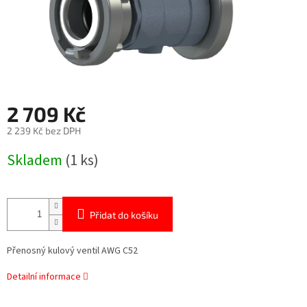
2 709 Kč
2 239 Kč bez DPH
Měrná
Skladem
(1 ks)
cena:
Přidat do košíku
Přenosný kulový ventil AWG C52
Detailní informace