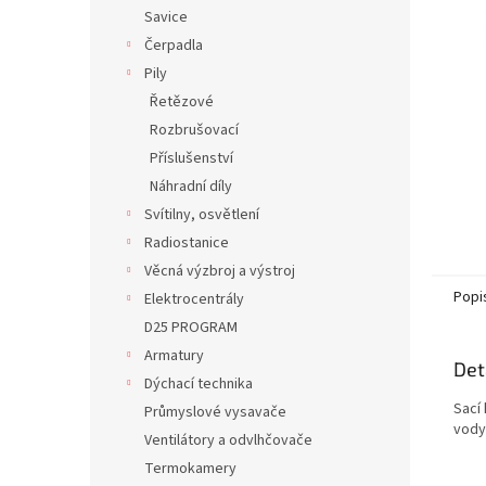
n
Savice
e
Čerpadla
l
Pily
Řetězové
Rozbrušovací
Příslušenství
Náhradní díly
Svítilny, osvětlení
Radiostanice
Věcná výzbroj a výstroj
Popi
Elektrocentrály
D25 PROGRAM
Armatury
Det
Dýchací technika
Sací
Průmyslové vysavače
vody
Ventilátory a odvlhčovače
Termokamery