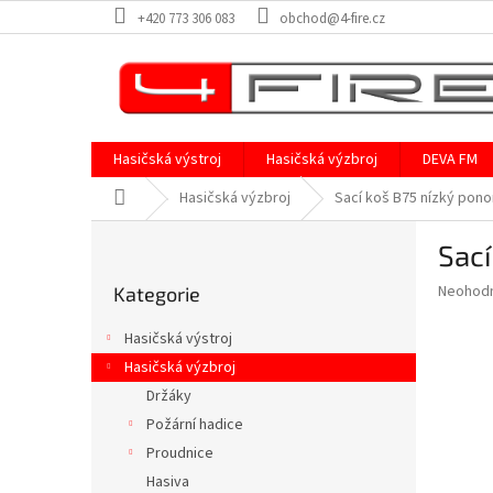
Přejít
+420 773 306 083
obchod@4-fire.cz
na
obsah
Hasičská výstroj
Hasičská výzbroj
DEVA FM
Domů
Hasičská výzbroj
Sací koš B75 nízký pono
P
Sací
o
Přeskočit
s
Průměr
Neohod
Kategorie
kategorie
t
hodnoce
r
produkt
Hasičská výstroj
a
je
Hasičská výzbroj
0,0
n
z
Držáky
n
5
í
Požární hadice
hvězdič
p
Proudnice
a
Hasiva