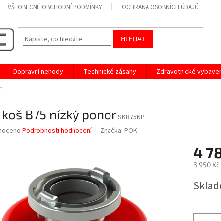
VŠEOBECNÉ OBCHODNÍ PODMÍNKY
OCHRANA OSOBNÍCH ÚDAJŮ
HLEDAT
Dopravní nehody
Technické zásahy
Zdravotnické vybaven
r
 koš B75 nízký ponor
SKB75NP
né
noceno
Podrobnosti hodnocení
Značka:
POK
ní
4 7
u
3 950 Kč
Měrná
Sklad
cena:
ek.