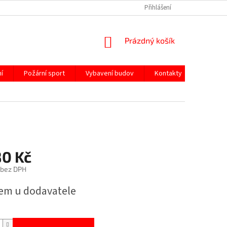
Přihlášení
NÁKUPNÍ
Prázdný košík
KOŠÍK
í
Požární sport
Vybavení budov
Kontakty
80 Kč
 bez DPH
em u dodavatele