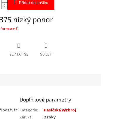
Přidat do košíku
B75 nízký ponor
informace
ZEPTAT SE
SDÍLET
Doplňkové parametry
ři odsávání
Kategorie
:
Hasičská výzbroj
Záruka
:
2 roky