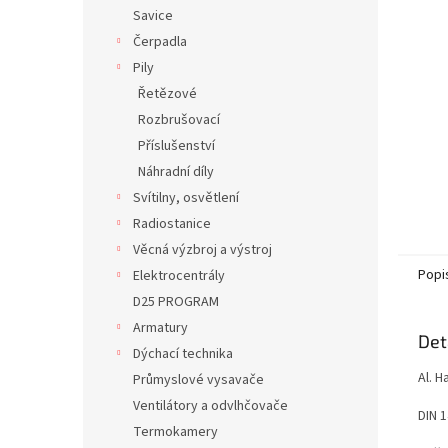
n
Savice
e
Čerpadla
l
Pily
Řetězové
Rozbrušovací
Příslušenství
Náhradní díly
Svítilny, osvětlení
Radiostanice
Věcná výzbroj a výstroj
Popi
Elektrocentrály
D25 PROGRAM
Armatury
Det
Dýchací technika
Al. 
Průmyslové vysavače
Ventilátory a odvlhčovače
DIN 
Termokamery