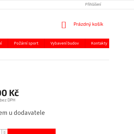
Přihlášení
NÁKUPNÍ
Prázdný košík
KOŠÍK
í
Požární sport
Vybavení budov
Kontakty
00 Kč
 bez DPH
em u dodavatele