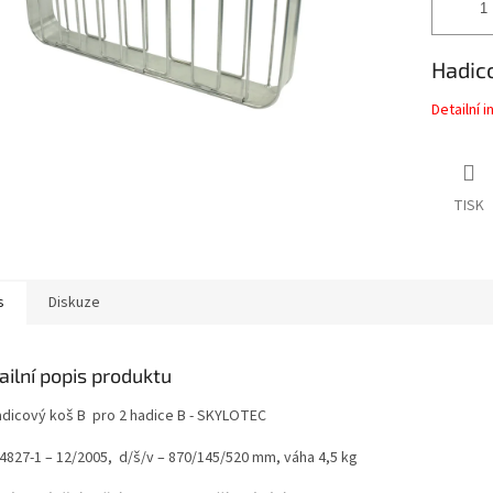
Hadico
Detailní 
TISK
s
Diskuze
ailní popis produktu
Hadicový koš B pro 2 hadice B - SKYLOTEC
14827-1 – 12/2005, d/š/v – 870/145/520 mm, váha 4,5 kg