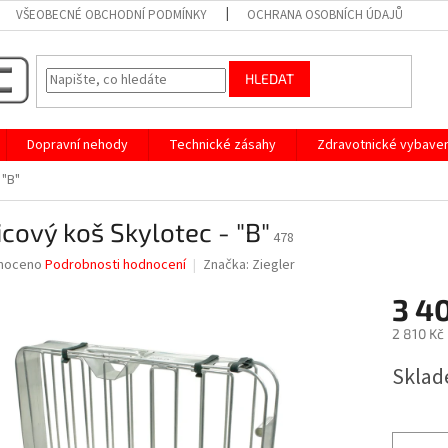
VŠEOBECNÉ OBCHODNÍ PODMÍNKY
OCHRANA OSOBNÍCH ÚDAJŮ
HLEDAT
Dopravní nehody
Technické zásahy
Zdravotnické vybaven
 "B"
cový koš Skylotec - "B"
478
né
noceno
Podrobnosti hodnocení
Značka:
Ziegler
ní
3 4
u
2 810 Kč
Měrná
Sklad
cena:
ek.