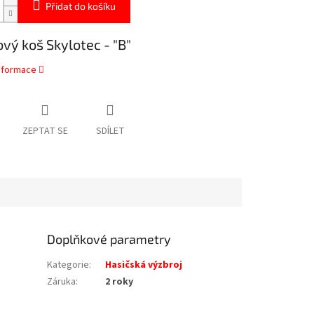
Přidat do košíku
vý koš Skylotec - "B"
informace
ZEPTAT SE
SDÍLET
Doplňkové parametry
Kategorie
:
Hasičská výzbroj
Záruka
:
2 roky