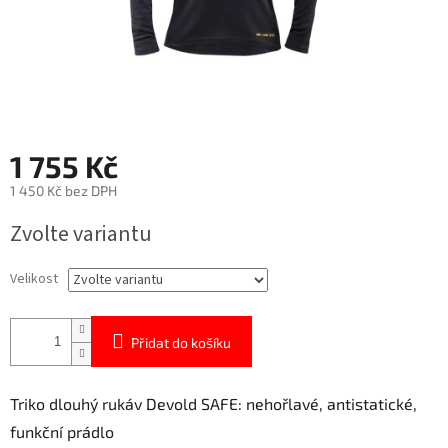
1 755 Kč
1 450 Kč bez DPH
Měrná
Zvolte variantu
cena:
Velikost
Přidat do košíku
Triko dlouhý rukáv Devold SAFE: nehořlavé, antistatické,
funkční prádlo