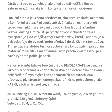
částicemi pouze zuhelnatí, ale oheň se dál nešíří, a tím se
zabrání úrazům vznikajícím kontaktem s hořícím oděvem.
Funkční prádlo je určeno především jako první základní ochranná
a komfortní vrstva. Plní současně dvě funkce - ochrana proti
tepelným rizikům a efektivní odvod vlhkosti od těla. Vnitřní
vrstva Lenzing FR® zajišťuje rychlý odvod vlhkosti od těla a
transportuje ji do vnější vrstvy z Merino vlny, která ji absorbuje a
pak odpařuje do ovzduší nebo předává do dalších vrstev oděvu.
Tím je uživatel dobře termoregulován a díky použitým přírodním
materiálům se cítí velmi příjemně. Toto prádlo kvalitně izoluje a
navíc výborně pohlcuje pach.
Nehořlavé antistatické funkční prádlo DEVOLD® SAFE se využívá
jako první ochranná a komfortní vrstva pod ochranným oděvem v
celé řadě průmyslových i bezpečnostních oblastech. ADR
přeprava, plynárenství, energetika, rafinérie, petrochemie, ale i
HASIČI, záchranáři, policie, armáda.
50 % Lenzing FR, 40 % Merino wool, 8% polyamid, 2% NegaStat,
gramáž 230 g/m2, žebrový úplet
Velikosti: S, M, L, XL, XXL.