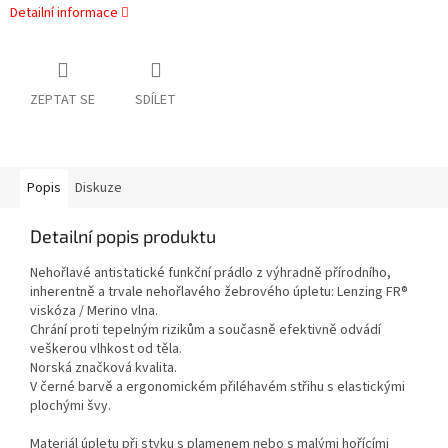
Detailní informace
ZEPTAT SE
SDÍLET
Popis
Diskuze
Detailní popis produktu
Nehořlavé antistatické funkční prádlo z výhradně přírodního,
inherentně a trvale nehořlavého žebrového úpletu: Lenzing FR®
viskóza / Merino vlna.
Chrání proti tepelným rizikům a současně efektivně odvádí
veškerou vlhkost od těla.
Norská značková kvalita.
V černé barvě a ergonomickém přiléhavém střihu s elastickými
plochými švy.
Materiál úpletu při styku s plamenem nebo s malými hořícími