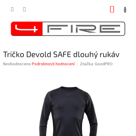
Přejít
NÁKUP
na
obsah
KOŠÍK
Tričko Devold SAFE dlouhý rukáv
Průměrné
Neohodnoceno
Podrobnosti hodnocení
Značka:
GoodPRO
hodnocení
produktu
je
0,0
z
5
hvězdiček.