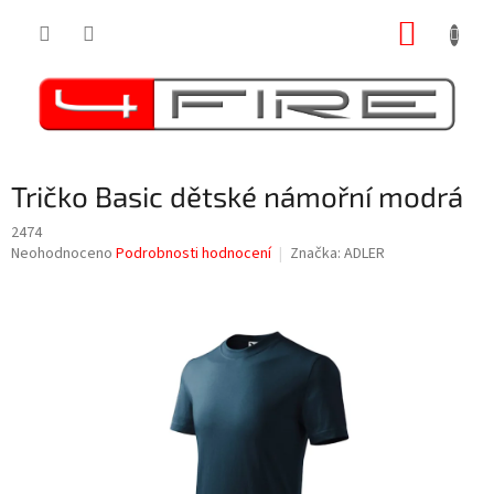
Přejít
NÁKUP
na
obsah
KOŠÍK
Tričko Basic dětské námořní modrá
2474
Průměrné
Neohodnoceno
Podrobnosti hodnocení
Značka:
ADLER
hodnocení
produktu
je
0,0
z
5
hvězdiček.