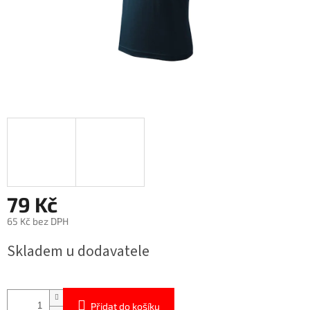
79 Kč
65 Kč bez DPH
Měrná
Skladem u dodavatele
cena:
Přidat do košíku