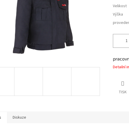
Velikost
Výška
proveden
pracovn
Detailní 
TISK
s
Diskuze