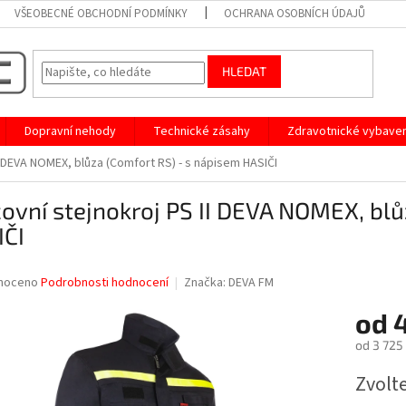
VŠEOBECNÉ OBCHODNÍ PODMÍNKY
OCHRANA OSOBNÍCH ÚDAJŮ
HLEDAT
Dopravní nehody
Technické zásahy
Zdravotnické vybaven
I DEVA NOMEX, blůza (Comfort RS) - s nápisem HASIČI
ovní stejnokroj PS II DEVA NOMEX, blů
IČI
né
noceno
Podrobnosti hodnocení
Značka:
DEVA FM
ní
od
4
u
od
3 725
Měrná
Zvolt
cena:
ek.