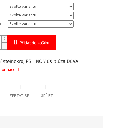
í
Přidat do košíku
í stejnokroj PS II NOMEX blůza DEVA
informace
ZEPTAT SE
SDÍLET