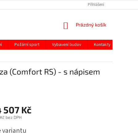
Přihlášení
NÁKUPNÍ
Prázdný košík
KOŠÍK
í
Požární sport
Vybavení budov
Kontakty
za (Comfort RS) - s nápisem
 507 Kč
 Kč
bez DPH
e variantu