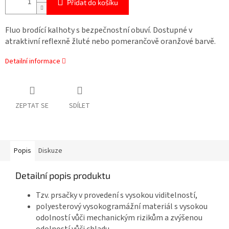
Přidat do košíku
Fluo brodící kalhoty s bezpečnostní obuví. Dostupné v
atraktivní reflexně žluté nebo pomerančově oranžové barvě.
Detailní informace
ZEPTAT SE
SDÍLET
Popis
Diskuze
Detailní popis produktu
Tzv. prsačky v provedení s vysokou viditelností,
polyesterový vysokogramážní materiál s vysokou
odolností vůči mechanickým rizikům a zvýšenou