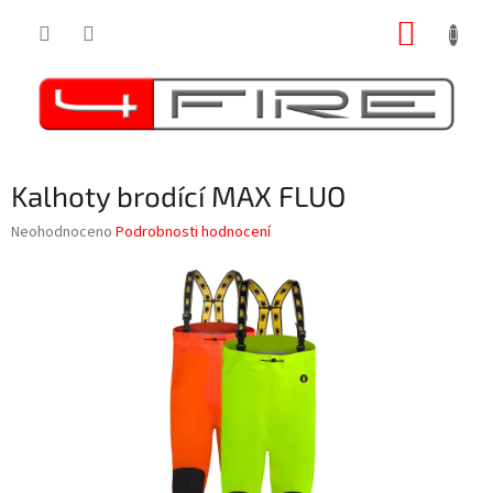
Přejít
NÁKUP
na
obsah
KOŠÍK
Kalhoty brodící MAX FLUO
Průměrné
Neohodnoceno
Podrobnosti hodnocení
hodnocení
produktu
je
0,0
z
5
hvězdiček.