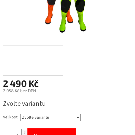
2 490 Kč
2 058 Kč bez DPH
Měrná
Zvolte variantu
cena:
Velikost