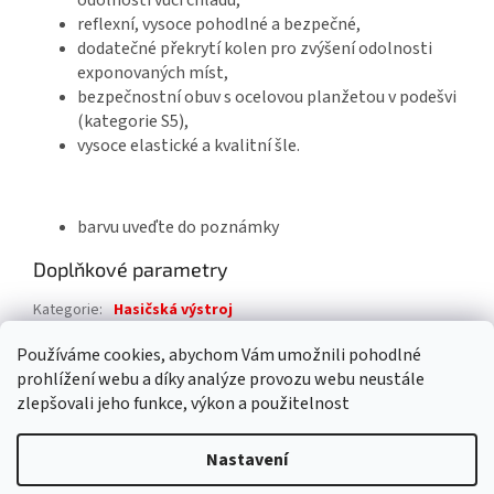
odolností vůči chladu,
reflexní, vysoce pohodlné a bezpečné,
dodatečné překrytí kolen pro zvýšení odolnosti
exponovaných míst,
bezpečnostní obuv s ocelovou planžetou v podešvi
(kategorie S5),
vysoce elastické a kvalitní šle.
barvu uveďte do poznámky
Doplňkové parametry
Kategorie
:
Hasičská výstroj
Záruka
:
2 roky
Používáme cookies, abychom Vám umožnili pohodlné
prohlížení webu a díky analýze provozu webu neustále
Z
zlepšovali jeho funkce, výkon a použitelnost
á
Vytvořil Shoptet
p
Nastavení
a