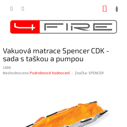
Přejít
NÁKUP
na
obsah
KOŠÍK
Vakuová matrace Spencer CDK -
sada s taškou a pumpou
1886
Průměrné
Neohodnoceno
Podrobnosti hodnocení
Značka:
SPENCER
hodnocení
produktu
je
0,0
z
5
hvězdiček.