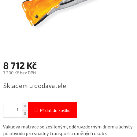
8 712 Kč
7 200 Kč bez DPH
Měrná
Skladem u dodavatele
cena:
Přidat do košíku
Vakuová matrace se zesíleným, oděruvzdorným dnem a úchyty
po obvodu pro snadný transport zraněných osob s