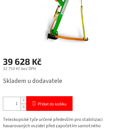
39 628 Kč
32 750 Kč bez DPH
Měrná
Skladem u dodavatele
cena:
Přidat do košíku
Teleskopické tyče určené především pro stabilizaci
havarovaných vozidel před započetím samotného