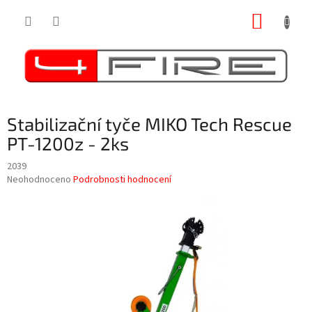
Přejít
NÁKUP
na
obsah
KOŠÍK
Stabilizační tyče MIKO Tech Rescue
PT-1200z - 2ks
2039
Průměrné
Neohodnoceno
Podrobnosti hodnocení
hodnocení
produktu
je
0,0
z
5
hvězdiček.