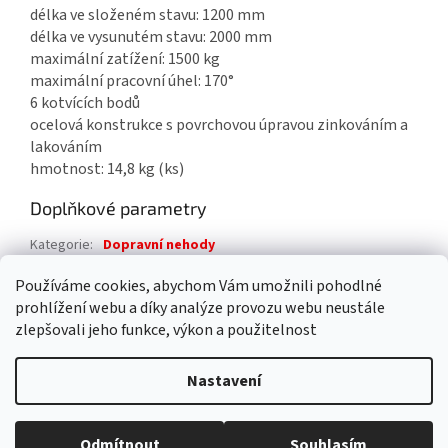
délka ve složeném stavu: 1200 mm
délka ve vysunutém stavu: 2000 mm
maximální zatížení: 1500 kg
maximální pracovní úhel: 170°
6 kotvících bodů
ocelová konstrukce s povrchovou úpravou zinkováním a
lakováním
hmotnost: 14,8 kg (ks)
Doplňkové parametry
Kategorie
:
Dopravní nehody
Záruka
:
2 roky
Používáme cookies, abychom Vám umožnili pohodlné
prohlížení webu a díky analýze provozu webu neustále
Z
zlepšovali jeho funkce, výkon a použitelnost
á
Vytvořil Shoptet
p
Nastavení
a
t
Copyright 2026
4FIRE s.r.o.
. Všechna práva vyhrazena.
Upravit
í
Odmítnout
Souhlasím
nastavení cookies