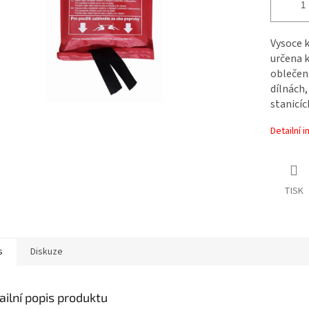
Vysoce k
určena k
oblečení
dílnách,
stanicíc
Detailní 
TISK
s
Diskuze
ailní popis produktu