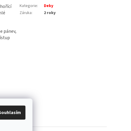
Kategorie
:
Deky
hořící
hlé
Záruka
:
2 roky
ne pánev,
ístup
Souhlasím