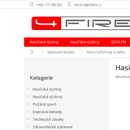
Přejít
+420 773 306 083
obchod@4-fire.cz
na
obsah
Hasičská výstroj
Hasičská výzbroj
DEVA FM
Domů
Vybavení budov
Hasicí přístroje a deky
P
Hasi
o
Přeskočit
s
Průměr
Neohod
Kategorie
kategorie
t
hodnoce
r
produkt
Hasičská výstroj
a
je
Hasičská výzbroj
0,0
n
z
Požární sport
n
5
í
Dopravní nehody
hvězdič
p
Technické zásahy
a
Zdravotnické vybavení