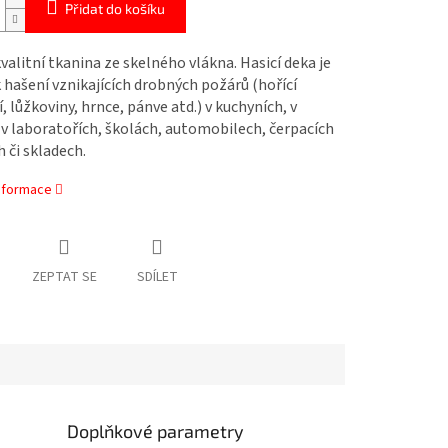
Přidat do košíku
valitní tkanina ze skelného vlákna. Hasicí deka je
 hašení vznikajících drobných požárů (hořící
, lůžkoviny, hrnce, pánve atd.) v kuchyních, v
 v laboratořích, školách, automobilech, čerpacích
h či skladech.
informace
ZEPTAT SE
SDÍLET
Doplňkové parametry