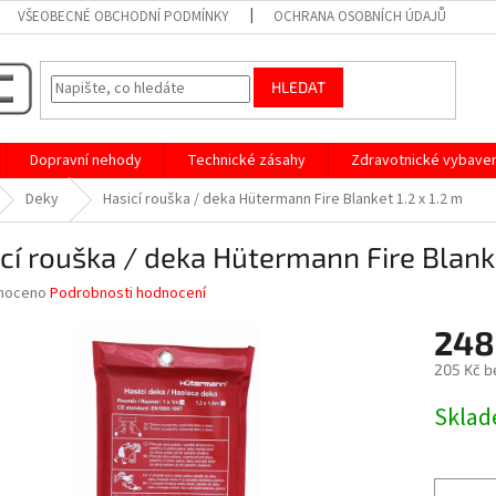
VŠEOBECNÉ OBCHODNÍ PODMÍNKY
OCHRANA OSOBNÍCH ÚDAJŮ
HLEDAT
Dopravní nehody
Technické zásahy
Zdravotnické vybaven
Deky
Hasicí rouška / deka Hütermann Fire Blanket 1.2 x 1.2 m
cí rouška / deka Hütermann Fire Blanke
né
noceno
Podrobnosti hodnocení
ní
248
u
205 Kč b
Měrná
Skla
cena:
ek.