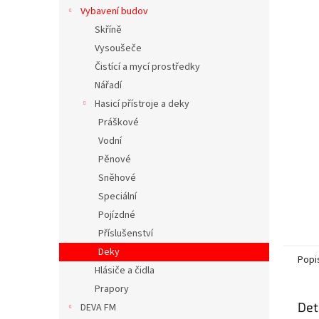
n
Vybavení budov
e
Skříně
l
Vysoušeče
Čistící a mycí prostředky
Nářadí
Hasicí přístroje a deky
Práškové
Vodní
Pěnové
Sněhové
Speciální
Pojízdné
Příslušenství
Deky
Popi
Hlásiče a čidla
Prapory
Det
DEVA FM