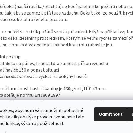
cí deka (hasící rouška/plachta) se hodí na ohnisko požáru nebo na 
u tak, aby se zamezil přístupu vzduchu. Deku také lze použít k ryc
uaci osob z ohroženého prostoru.
o z největších rizik požárů vzniká při vaření. Když například vzpla
asící deka ideálním prostředkem, kterým se velmi rychle zamezí př
chu k ohni a dostanete jej tak pod kontrolu (uhasíte jej).
lní postup:
dit deku na pánev, hrnec atd. a zamezit přísun vzduchu
lat hasiče 150 a popsat situaci
ku neodstraňovat a vyčkat na pokyny hasičů
rná hmotnost hasící tkaniny je 430g/m2, tl. 0,43mm
ka splňuje normu EN1869:1997
ka uložena v praktickém obalu s okem pro zavěšení
plotní odolnost: 550°C
ookies, abychom Vám umožnili pohodlné
Odmítnout
ebu a díky analýze provozu webu neustále
eho funkce, výkon a použitelnost