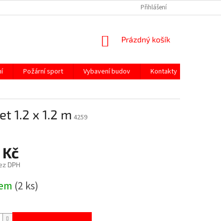
Přihlášení
NÁKUPNÍ
Prázdný košík
KOŠÍK
í
Požární sport
Vybavení budov
Kontakty
t 1.2 x 1.2 m
4259
 Kč
ez DPH
dem
(2 ks)