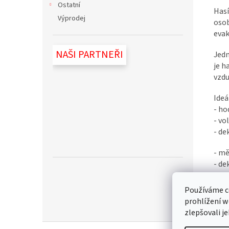
Ostatní
Hasí
Výprodej
osob
evak
NAŠI PARTNEŘI
Jedn
je h
vzdu
Ideá
- ho
- vo
- de
- mě
- de
- de
- te
Používáme c
prohlížení w
zlepšovali j
Z