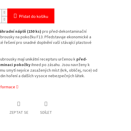
Přidat do košíku
áhradní náplň (150 ks)
pro před-dekontaminační
ubrousky na pokožku F13. Představuje ekonomické a
é řešení pro snadné doplnění vaší stávající plastové
ubrousky mají unikátní recepturu určenou k
před-
minaci pokožky
ihned po zásahu. Jsou navrženy k
u smytí nejvíce zasažených míst (krk, obličej, ruce) od
odin hoření a dalších vysoce nebezpečných látek.
informace
ZEPTAT SE
SDÍLET