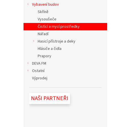
n
Vybavení budov
e
Skříně
l
Vysoušeče
Čistící a mycí prostředky
Nářadí
Hasicí přístroje a deky
Hlásiče a čidla
Prapory
DEVA FM
Ostatní
Výprodej
NAŠI PARTNEŘI