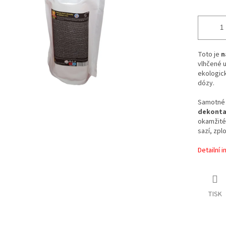
Toto je
n
vlhčené 
ekologick
dózy.
Samotné 
dekonta
okamžitém
sazí, zpl
Detailní 
TISK