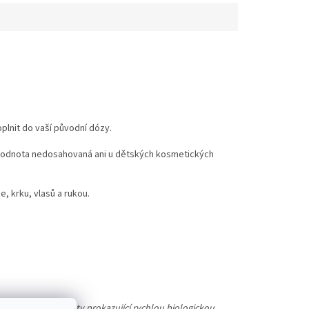
oplnit do vaší původní dózy.
 hodnota nedosahovaná ani u dětských kosmetických
, krku, vlasů a rukou.
tandardizované testy prokazující rychlou biologickou