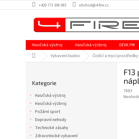
Přejít
+420 773 306 083
obchod@4-fire.cz
na
obsah
Hasičská výstroj
Hasičská výzbroj
DEVA FM
Domů
Vybavení budov
Čistící a mycí prostředky
P
F13
o
Přeskočit
s
nápl
Kategorie
kategorie
t
7883
r
Hasičská výstroj
Průměr
Neohod
a
hodnoce
Hasičská výzbroj
n
produkt
Požární sport
n
je
í
Dopravní nehody
0,0
z
p
Technické zásahy
5
a
Zdravotnické vybavení
hvězdič