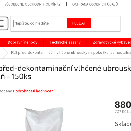
VŠEOBECNÉ OBCHODNÍ PODMÍNKY
OCHRANA OSOBNÍCH ÚDAJŮ
HLEDAT
Dopravní nehody
Technické zásahy
Zdravotnické vybaven
F13 před-dekontaminační vlhčené ubrousky na pokožku, samostatná 
 před-dekontaminační vlhčené ubrousk
ň - 150ks
né
noceno
Podrobnosti hodnocení
ní
880
u
727 Kč b
Měrná
Sklad
cena:
ek.