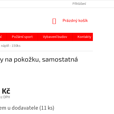
Přihlášení
NÁKUPNÍ
Prázdný košík
KOŠÍK
í
Požární sport
Vybavení budov
Kontakty
náplň - 150ks
y na pokožku, samostatná
 Kč
ez DPH
em u dodavatele
(11 ks)