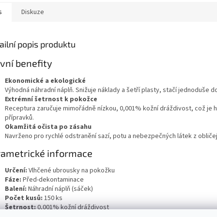
s
Diskuze
ailní popis produktu
vní benefity
Ekonomické a ekologické
Výhodná náhradní náplň. Snižuje náklady a šetří plasty, stačí jednoduše d
Extrémní šetrnost k pokožce
Receptura zaručuje mimořádně nízkou, 0,001% kožní dráždivost, což je
přípravků.
Okamžitá očista po zásahu
Navrženo pro rychlé odstranění sazí, potu a nebezpečných látek z obličeje
rametrické informace
Určení:
Vlhčené ubrousky na pokožku
Fáze:
Před-dekontaminace
Balení:
Náhradní náplň (sáček)
Počet kusů:
150 ks
Šetrnost:
0,001% kožní dráždivost
Rozložitelnost:
Vlhčící kapalina je bio rozložitelná
(dle směrnic OECD - s