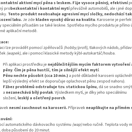
ontaktní aktivní mycí pěna s leskem.
F1je vysoce pěnivý, efektivní
p
ný pro
bezkontaktní i kontaktní mytí
převážně automobilů, ale i jiné dop
niky.
Tento produkt neobsahuje agresivní mycí složky, nedochází tak
ození laku.
Je zde
kladen vysoký důraz na kvalitu
. Karoserie je perfe
ky speciálním přísadám se také leskne. Spotřeba mycího produktu je přímo
ené aplikační metodě.
kace:
kaci lze provádět pomocí zpěňovačů
(hobby/profi)
, tlakových nádob, přída
žek
(wapek)
, ale i pomocí klasické metody kýbl-autokartáč/houba.
Při aplikaci prostředku je
nejdůležitějším mycím faktorem vytvoření 
pěny
.
Čím je pěna hustší, tím je silnější efekt mytí
.
Pěnu nechte působit (cca 10 min.)
a poté důkladně karoserii opláchnět
lepší výsledný efekt se doporučuje oplachovat pěnu zespod nahoru).
F1bez problémů odstraňuje tzv. statickou špínu
, dá se snadno smýt
a
nezanechává bílý povlak
. Výsledkem mytí, je díky jeho speciálnímu
složení,
lesklý a ošetřený povrch
.
ravek
nesmí zaschnout na karoserii.
Přípravek
neaplikujte na přímém s
ování:
cí automatického dávkovacího systému
(wap)
nebo ručně. Teplota vody 
, doba působení do 20 minut.