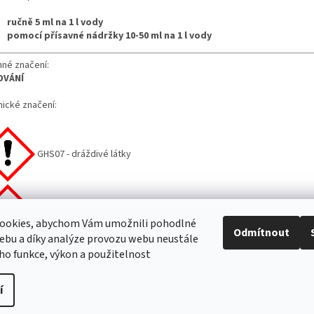
ručně 5 ml na 1 l vody
pomocí přísavné nádržky 10-50 ml na 1 l vody
nné značení:
OVÁNÍ
ické značení:
GHS07 - dráždivé látky
GHS05 - korozivní a žíravé látky
ookies, abychom Vám umožnili pohodlné
Odmítnout
ebu a díky analýze provozu webu neustále
eho funkce, výkon a použitelnost
í
ravit nastavení cookies