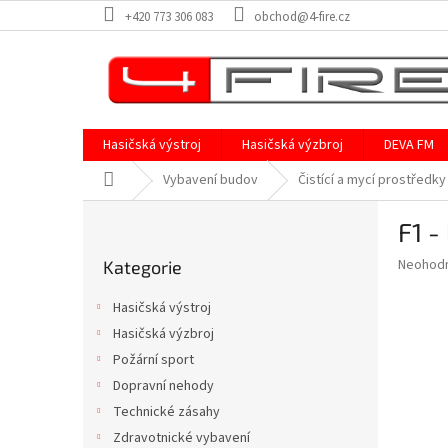
Přejít
+420 773 306 083
obchod@4-fire.cz
na
obsah
Hasičská výstroj
Hasičská výzbroj
DEVA FM
Domů
Vybavení budov
Čistící a mycí prostředky
P
F1 -
o
Přeskočit
s
Průměr
Neohod
Kategorie
kategorie
t
hodnoce
r
produkt
Hasičská výstroj
a
je
Hasičská výzbroj
0,0
n
z
Požární sport
n
5
í
Dopravní nehody
hvězdič
p
Technické zásahy
a
Zdravotnické vybavení