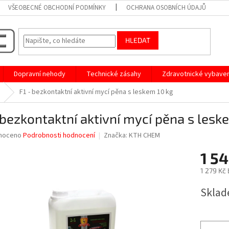
VŠEOBECNÉ OBCHODNÍ PODMÍNKY
OCHRANA OSOBNÍCH ÚDAJŮ
HLEDAT
Dopravní nehody
Technické zásahy
Zdravotnické vybaven
F1 - bezkontaktní aktivní mycí pěna s leskem 10 kg
 bezkontaktní aktivní mycí pěna s lesk
né
noceno
Podrobnosti hodnocení
Značka:
KTH CHEM
ní
1 54
u
1 279 Kč
Měrná
Sklad
cena:
ek.