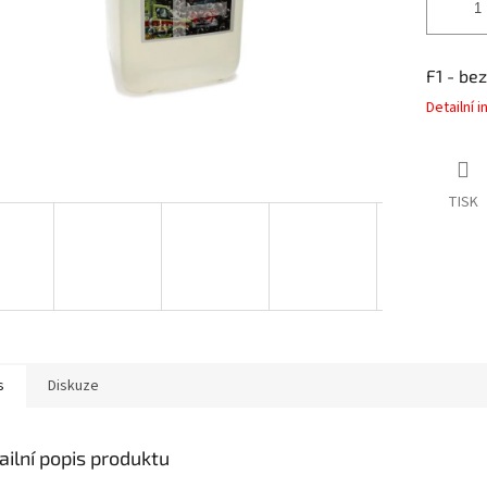
F1 - be
Detailní 
TISK
s
Diskuze
ailní popis produktu