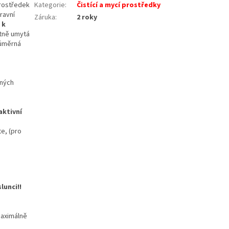
rostředek
Kategorie
:
Čistící a mycí prostředky
ravní
Záruka
:
2 roky
 k
ktně umytá
 úměrná
vných
aktivní
e, (pro
lunci!!
maximálně