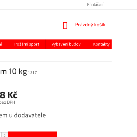
Přihlášení
NÁKUPNÍ
Prázdný košík
KOŠÍK
í
Požární sport
Vybavení budov
Kontakty
em 10 kg
1317
8 Kč
 bez DPH
em u dodavatele