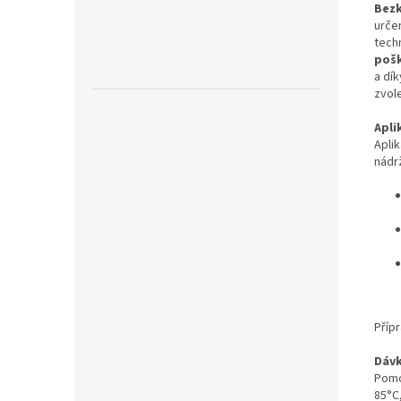
Bezk
urče
tech
pošk
a dí
zvol
Apli
Apli
nádr
Příp
Dávk
Pomo
85°C