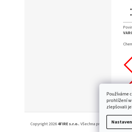
Povi
VAR
Chem
Používáme c
prohlížení w
zlepšovali j
Z
á
Nastaven
Copyright 2026
4FIRE s.r.o.
. Všechna práva vyhrazena.
Up
p