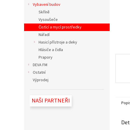
n
Vybavení budov
e
Skříně
l
Vysoušeče
Čistící a mycí prostředky
Nářadí
Hasicí přístroje a deky
Hlásiče a čidla
Prapory
DEVA FM
Ostatní
Výprodej
NAŠI PARTNEŘI
Popi
Det