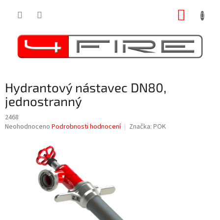
Přejít
NÁKUP
na
obsah
KOŠÍK
Hydrantový nástavec DN80,
jednostranný
2468
Průměrné
Neohodnoceno
Podrobnosti hodnocení
Značka:
POK
hodnocení
produktu
je
0,0
z
5
hvězdiček.