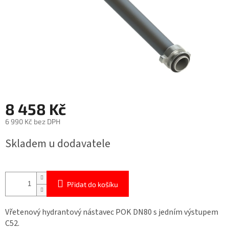
8 458 Kč
6 990 Kč bez DPH
Měrná
Skladem u dodavatele
cena:
Přidat do košíku
Vřetenový hydrantový nástavec POK DN80 s jedním výstupem
C52.